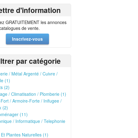
ettre d'information
ez GRATUITEMENT les annonces
 catalogues de vente.
Inscrivez-vous
iltrer par catégorie
erie / Métal Argenté / Cuivre /
le (1)
ts (2)
age / Climatisation / Plomberie (1)
-Fort / Armoire-Forte / Inifugee /
 (2)
roménager (11)
onique / Informatique / Telephonie
 Et Plantes Naturelles (1)