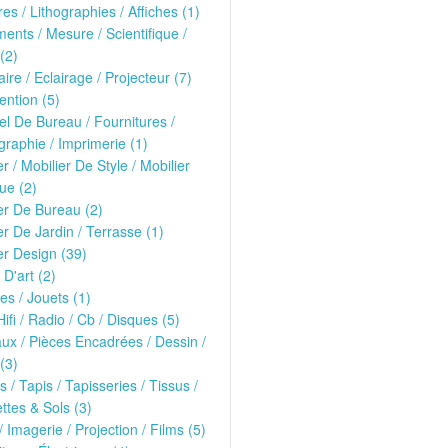
es / Lithographies / Affiches (1)
ments / Mesure / Scientifique /
(2)
ire / Eclairage / Projecteur (7)
ntion (5)
el De Bureau / Fournitures /
raphie / Imprimerie (1)
er / Mobilier De Style / Mobilier
ue (2)
er De Bureau (2)
er De Jardin / Terrasse (1)
er Design (39)
 D'art (2)
s / Jouets (1)
Hifi / Radio / Cb / Disques (5)
ux / Pièces Encadrées / Dessin /
(3)
s / Tapis / Tapisseries / Tissus /
tes & Sols (3)
/ Imagerie / Projection / Films (5)