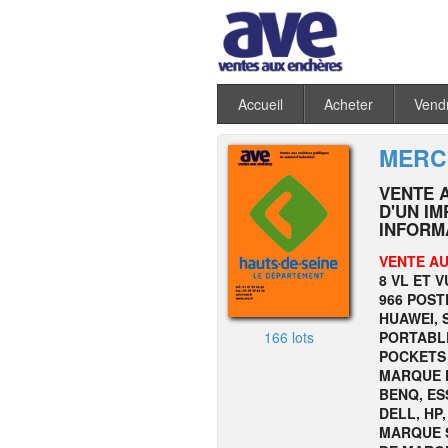
Accueil
Acheter
Vend
MERCR
VENTE 
D'UN I
INFORMA
VENTE AU
8 VL ET 
966 POST
HUAWEI, 
166 lots
PORTABLE
POCKETS
MARQUE D
BENQ, ES
DELL, HP
MARQUE 