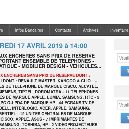
re
Infos Bancaires
Contacts
Archives
Inventaire
EDI 17 AVRIL 2019 à 14:00
AUX ENCHERES SANS PRIX DE RESERVE
MPORTANT ENSEMBLE DE TELEPHONES -
TIQUE - MOBILIER DESIGN - VEHICULES...
X ENCHERES SANS PRIX DE RESERVE DONT :
VU DONT : RENAULT MASTER, KANGOO & CLIO... -
ES DE TELEPHONE DE MARQUE CISCO, ALCATEL,
SIEMENS, TIPTEL, DOROMATRA - 11 TELEPHONES
S DE MARQUE APPLE, LUMIA, SAMSUNG, HTC - 5
 PC OU PDA DE MARQUE HP
- 44 ECRANS TV DE
ELL, INTERLOGIC, ACER, APPLE, SAMSUNG,
SENTIEL - 12 UNITES CENTRALES DE MARQUE
, CISCO, APPLE, ASUS - 7 IMPRIMANTES DE
SAMSUNG, TOSHIBA, HP
- 2 VIDEOPROJECTEURS