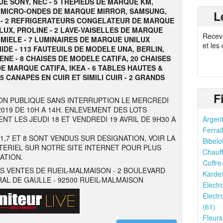
E SONY, NEC - 5 TREPIEDS DE MARQUE KM,
3 MICRO-ONDES DE MARQUE MIRROR, SAMSUNG,
L
 - 2 REFRIGERATEURS CONGELATEUR DE MARQUE
UX, PROLINE - 2 LAVE-VAISELLES DE MARQUE
Recev
 MIELE - 7 LUMINAIRES DE MARQUE UNILUX
et les
IDE - 113 FAUTEUILS DE MODELE UNA, BERLIN,
BENE - 8 CHAISES DE MODELE CATIFA, 20 CHAISES
E MARQUE CATIFA, IKEA - 6 TABLES HAUTES &
 5 CANAPES EN CUIR ET SIMILI CUIR - 2 GRANDS
F
ON PUBLIQUE SANS INTERRUPTION LE MERCREDI
 2019 DE 10H A 14H. ENLEVEMENT DES LOTS
NT LES JEUDI 18 ET VENDREDI 19 AVRIL DE 9H30 A
Argent
Ferrail
 1,7 ET 8 SONT VENDUS SUR DESIGNATION, VOIR LA
Bibelo
TERIEL SUR NOTRE SITE INTERNET POUR PLUS
Chauff
ATION.
Coffre
S VENTES DE RUEIL-MALMAISON - 2 BOULEVARD
Kardex
AL DE GAULLE - 92500 RUEIL-MALMAISON
Elect
Electr
(61)
Fleurs