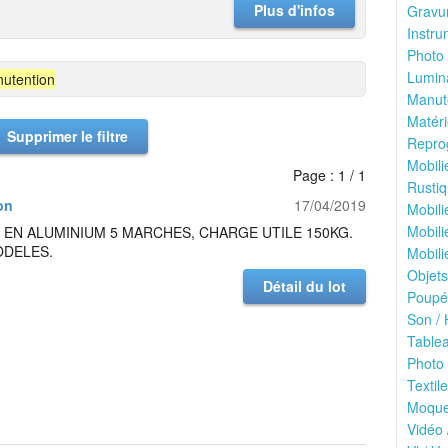
Plus d'infos
Gravur
Instru
Photo 
Lumina
utention
Manute
Matéri
Supprimer le filtre
Reprog
Mobili
Page : 1 / 1
Rustiq
on
17/04/2019
Mobili
Mobili
EN ALUMINIUM 5 MARCHES, CHARGE UTILE 150KG.
ODELES.
Mobili
Objets
Détail du lot
Poupée
Son / 
Tablea
Photo 
Textile
Moquet
Vidéo 