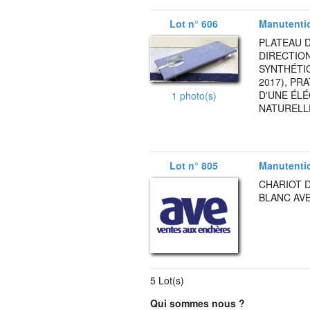
Lot n° 606
Manutenti
PLATEAU 
DIRECTIO
SYNTHÉTI
2017), PR
D'UNE ÉL
1 photo(s)
NATURELLE
Lot n° 805
Manutenti
CHARIOT 
BLANC AVE
5 Lot(s)
Qui sommes nous ?