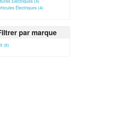
itures Électriques (4)
ehicules Électriques (4)
Filtrer par marque
t (8)