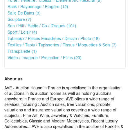
Porte / Fenêtre / Cloison / Elément Architectural (8)
Rack / Rayonnage / Etagère (12)
Salle De Bains (3)
Sculpture (7)
Son / Hifi / Radio / Cb / Disques (101)
Sport / Loisir (4)
Tableaux / Pièces Encadrées / Dessin / Photo (18)
Textiles / Tapis / Tapisseries / Tissus / Moquettes & Sols (7)
Transpalette (1)
Vidéo / Imagerie / Projection / Films (23)
About us
AVE - Auction House in France is specialised in the organisation
of auctions in its auction rooms as well as holding auctions
anywhere in France and Europe. AVE offers a wide range of
services including : Auction sales, free valuations, probate
valuations and insurance valuations covering a wide range of
subjects : Fine Art, Wine, Jewellery & Watches, Furniture,
Collectables, Classic and Modern Motorcycles, Recent Luxury
Automobiles... AVE is also specialised in the auction of Forklifts &