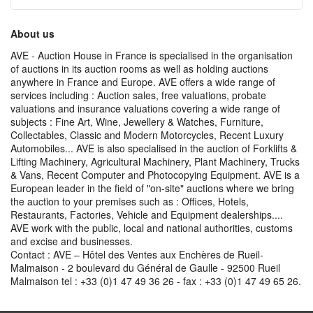
About us
AVE - Auction House in France is specialised in the organisation
of auctions in its auction rooms as well as holding auctions
anywhere in France and Europe. AVE offers a wide range of
services including : Auction sales, free valuations, probate
valuations and insurance valuations covering a wide range of
subjects : Fine Art, Wine, Jewellery & Watches, Furniture,
Collectables, Classic and Modern Motorcycles, Recent Luxury
Automobiles... AVE is also specialised in the auction of Forklifts &
Lifting Machinery, Agricultural Machinery, Plant Machinery, Trucks
& Vans, Recent Computer and Photocopying Equipment. AVE is a
European leader in the field of "on-site" auctions where we bring
the auction to your premises such as : Offices, Hotels,
Restaurants, Factories, Vehicle and Equipment dealerships....
AVE work with the public, local and national authorities, customs
and excise and businesses.
Contact : AVE – Hôtel des Ventes aux Enchères de Rueil-
Malmaison - 2 boulevard du Général de Gaulle - 92500 Rueil
Malmaison tel : +33 (0)1 47 49 36 26 - fax : +33 (0)1 47 49 65 26.