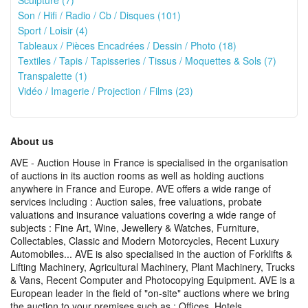
Sculpture (7)
Son / Hifi / Radio / Cb / Disques (101)
Sport / Loisir (4)
Tableaux / Pièces Encadrées / Dessin / Photo (18)
Textiles / Tapis / Tapisseries / Tissus / Moquettes & Sols (7)
Transpalette (1)
Vidéo / Imagerie / Projection / Films (23)
About us
AVE - Auction House in France is specialised in the organisation
of auctions in its auction rooms as well as holding auctions
anywhere in France and Europe. AVE offers a wide range of
services including : Auction sales, free valuations, probate
valuations and insurance valuations covering a wide range of
subjects : Fine Art, Wine, Jewellery & Watches, Furniture,
Collectables, Classic and Modern Motorcycles, Recent Luxury
Automobiles... AVE is also specialised in the auction of Forklifts &
Lifting Machinery, Agricultural Machinery, Plant Machinery, Trucks
& Vans, Recent Computer and Photocopying Equipment. AVE is a
European leader in the field of "on-site" auctions where we bring
the auction to your premises such as : Offices, Hotels,