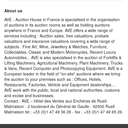
About us
AVE - Auction House in France is specialised in the organisation
of auctions in its auction rooms as well as holding auctions
anywhere in France and Europe. AVE offers a wide range of
services including : Auction sales, free valuations, probate
valuations and insurance valuations covering a wide range of
subjects : Fine Art, Wine, Jewellery & Watches, Furniture,
Collectables, Classic and Modern Motorcycles, Recent Luxury
Automobiles... AVE is also specialised in the auction of Forklifts &
Lifting Machinery, Agricultural Machinery, Plant Machinery, Trucks
& Vans, Recent Computer and Photocopying Equipment. AVE is a
European leader in the field of "on-site" auctions where we bring
the auction to your premises such as : Offices, Hotels,
Restaurants, Factories, Vehicle and Equipment dealerships....
AVE work with the public, local and national authorities, customs
and excise and businesses.
Contact : AVE – Hôtel des Ventes aux Enchères de Rueil-
Malmaison - 2 boulevard du Général de Gaulle - 92500 Rueil
Malmaison tel : +33 (0)1 47 49 36 26 - fax : +33 (0)1 47 49 65 26.