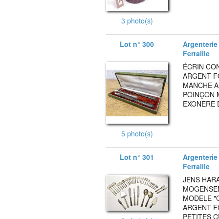
3 photo(s)
Lot n° 300
Argenterie 
Ferraille
ÉCRIN CO
ARGENT FO
MANCHE A
POINÇON M
EXONERE D
5 photo(s)
Lot n° 301
Argenterie 
Ferraille
JENS HARA
MOGENSEN
MODELE "C
ARGENT FO
PETITES C