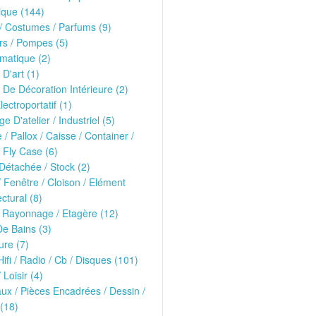
ique (144)
 Costumes / Parfums (9)
rs / Pompes (5)
matique (2)
 D'art (1)
 De Décoration Intérieure (2)
lectroportatif (1)
ge D'atelier / Industriel (5)
e / Pallox / Caisse / Container /
 Fly Case (6)
Détachée / Stock (2)
/ Fenêtre / Cloison / Elément
ectural (8)
 Rayonnage / Etagère (12)
De Bains (3)
ure (7)
Hifi / Radio / Cb / Disques (101)
 Loisir (4)
ux / Pièces Encadrées / Dessin /
(18)