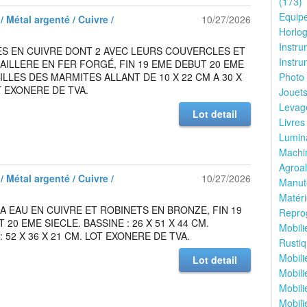
(173)
Equipe
/ Métal argenté / Cuivre /
10/27/2026
Horlog
Instru
ES EN CUIVRE DONT 2 AVEC LEURS COUVERCLES ET
Instru
ILLERE EN FER FORGÉ, FIN 19 EME DEBUT 20 EME
AILLES DES MARMITES ALLANT DE 10 X 22 CM A 30 X
Photo 
T EXONERE DE TVA.
Jouets
Levage
Lot detail
Livres
Lumina
Machin
Agroal
/ Métal argenté / Cuivre /
10/27/2026
Manute
Matéri
A EAU EN CUIVRE ET ROBINETS EN BRONZE, FIN 19
Reprog
20 EME SIECLE. BASSINE : 26 X 51 X 44 CM.
Mobili
: 52 X 36 X 21 CM. LOT EXONERE DE TVA.
Rustiq
Mobili
Lot detail
Mobili
Mobili
Mobili