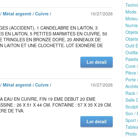
Techn
Mode /
/ Métal argenté / Cuivre /
10/27/2026
Moteu
Numis
RGES (ACCIDENT), 1 CANDELABRE EN LAITON, 3
Objets
S EN LAITON, 5 PETITES MARMITES EN CUIVRE, 50
Objets
E TRINGLES EN BRONZE DORE, 20 ANNEAUX DE
N LAITON ET UNE CLOCHETTE. LOT EXONERE DE
Outil E
Outilla
Palett
Lot detail
Cuve /
Pièce 
Porte 
/ Métal argenté / Cuivre /
10/27/2026
Archit
Rack /
A EAU EN CUIVRE, FIN 19 EME DEBUT 20 EME
Salle 
SSINE : 26 X 51 X 44 CM. FONTAINE : 57 X 35 X 29 CM.
Sculpt
RE DE TVA.
Son / 
Sport /
Lot detail
Tablea
Photo 