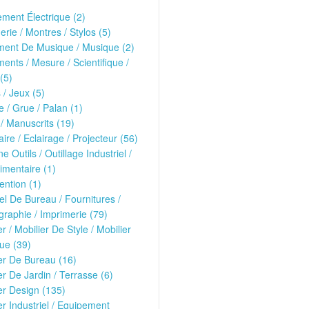
ment Électrique (2)
erie / Montres / Stylos (5)
ment De Musique / Musique (2)
ments / Mesure / Scientifique /
(5)
 / Jeux (5)
 / Grue / Palan (1)
 / Manuscrits (19)
ire / Eclairage / Projecteur (56)
e Outils / Outillage Industriel /
imentaire (1)
ntion (1)
el De Bureau / Fournitures /
raphie / Imprimerie (79)
er / Mobilier De Style / Mobilier
ue (39)
er De Bureau (16)
er De Jardin / Terrasse (6)
er Design (135)
er Industriel / Equipement