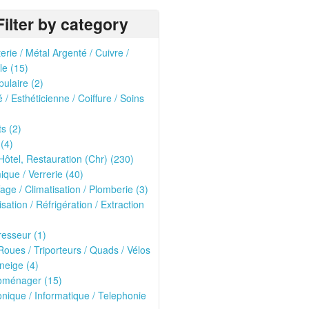
Filter by category
erie / Métal Argenté / Cuivre /
le (15)
pulaire (2)
 / Esthéticienne / Coiffure / Soins
ts (2)
 (4)
Hôtel, Restauration (Chr) (230)
que / Verrerie (40)
age / Climatisation / Plomberie (3)
isation / Réfrigération / Extraction
esseur (1)
oues / Triporteurs / Quads / Vélos
neige (4)
roménager (15)
onique / Informatique / Telephonie