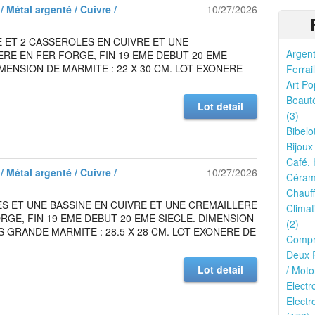
/ Métal argenté / Cuivre /
10/27/2026
 ET 2 CASSEROLES EN CUIVRE ET UNE
Argent
RE EN FER FORGE, FIN 19 EME DEBUT 20 EME
IMENSION DE MARMITE : 22 X 30 CM. LOT EXONERE
Ferrail
Art Po
Beauté
Lot detail
(3)
Bibelo
Bijoux
Café, 
/ Métal argenté / Cuivre /
10/27/2026
Cérami
Chauff
S ET UNE BASSINE EN CUIVRE ET UNE CREMAILLERE
Climat
RGE, FIN 19 EME DEBUT 20 EME SIECLE. DIMENSION
(2)
S GRANDE MARMITE : 28.5 X 28 CM. LOT EXONERE DE
Compr
Deux R
Lot detail
/ Moto
Elect
Electr