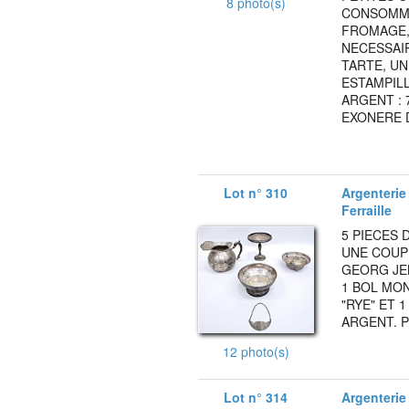
8 photo(s)
CONSOMME
FROMAGE,
NECESSAI
TARTE, UN
ESTAMPILL
ARGENT : 
EXONERE D
Lot n° 310
Argenterie 
Ferraille
5 PIECES 
UNE COUP
GEORG JEN
1 BOL MO
"RYE" ET 
ARGENT. P
12 photo(s)
Lot n° 314
Argenterie 