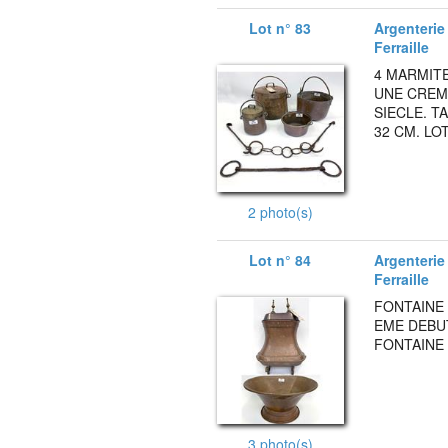
Lot n° 83
Argenterie 
Ferraille
4 MARMIT
UNE CREMA
SIECLE. T
32 CM. LO
2 photo(s)
Lot n° 84
Argenterie 
Ferraille
FONTAINE 
EME DEBUT 
FONTAINE 
3 photo(s)