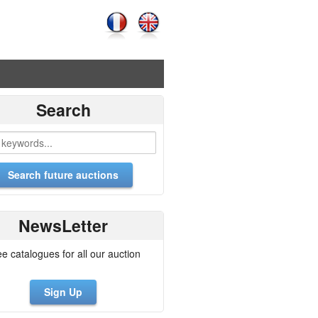
Search
NewsLetter
ee catalogues for all our auction
Sign Up