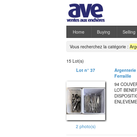
Home
Buying
Selling
Vous recherchez la catégorie :
Arg
15 Lot(s)
Lot n° 37
Argenterie 
Ferraille
94 COUVER
LOT BENEF
DISPOSITI
ENLEVEMEN
2 photo(s)