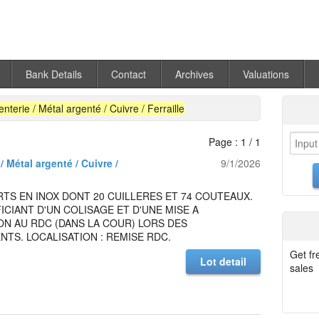
Bank Details
Contact
Archives
Valuations
enterie / Métal argenté / Cuivre / Ferraille
Page : 1 / 1
/ Métal argenté / Cuivre /
9/1/2026
TS EN INOX DONT 20 CUILLERES ET 74 COUTEAUX.
ICIANT D'UN COLISAGE ET D'UNE MISE A
ON AU RDC (DANS LA COUR) LORS DES
TS. LOCALISATION : REMISE RDC.
Get fr
Lot detail
sales