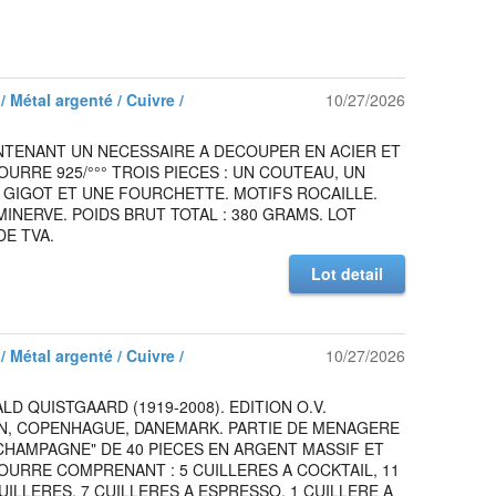
/ Métal argenté / Cuivre /
10/27/2026
NTENANT UN NECESSAIRE A DECOUPER EN ACIER ET
URRE 925/°°° TROIS PIECES : UN COUTEAU, UN
 GIGOT ET UNE FOURCHETTE. MOTIFS ROCAILLE.
INERVE. POIDS BRUT TOTAL : 380 GRAMS. LOT
E TVA.
Lot detail
/ Métal argenté / Cuivre /
10/27/2026
LD QUISTGAARD (1919-2008). EDITION O.V.
, COPENHAGUE, DANEMARK. PARTIE DE MENAGERE
HAMPAGNE" DE 40 PIECES EN ARGENT MASSIF ET
URRE COMPRENANT : 5 CUILLERES A COCKTAIL, 11
UILLERES, 7 CUILLERES A ESPRESSO, 1 CUILLERE A