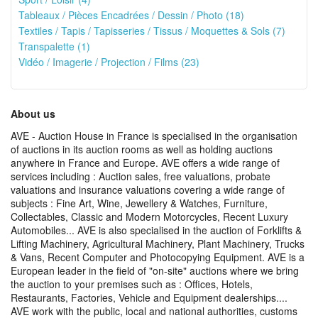
Tableaux / Pièces Encadrées / Dessin / Photo (18)
Textiles / Tapis / Tapisseries / Tissus / Moquettes & Sols (7)
Transpalette (1)
Vidéo / Imagerie / Projection / Films (23)
About us
AVE - Auction House in France is specialised in the organisation
of auctions in its auction rooms as well as holding auctions
anywhere in France and Europe. AVE offers a wide range of
services including : Auction sales, free valuations, probate
valuations and insurance valuations covering a wide range of
subjects : Fine Art, Wine, Jewellery & Watches, Furniture,
Collectables, Classic and Modern Motorcycles, Recent Luxury
Automobiles... AVE is also specialised in the auction of Forklifts &
Lifting Machinery, Agricultural Machinery, Plant Machinery, Trucks
& Vans, Recent Computer and Photocopying Equipment. AVE is a
European leader in the field of "on-site" auctions where we bring
the auction to your premises such as : Offices, Hotels,
Restaurants, Factories, Vehicle and Equipment dealerships....
AVE work with the public, local and national authorities, customs