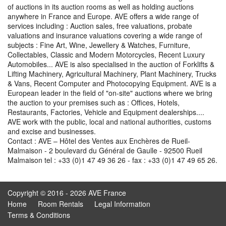
of auctions in its auction rooms as well as holding auctions
anywhere in France and Europe. AVE offers a wide range of
services including : Auction sales, free valuations, probate
valuations and insurance valuations covering a wide range of
subjects : Fine Art, Wine, Jewellery & Watches, Furniture,
Collectables, Classic and Modern Motorcycles, Recent Luxury
Automobiles... AVE is also specialised in the auction of Forklifts &
Lifting Machinery, Agricultural Machinery, Plant Machinery, Trucks
& Vans, Recent Computer and Photocopying Equipment. AVE is a
European leader in the field of "on-site" auctions where we bring
the auction to your premises such as : Offices, Hotels,
Restaurants, Factories, Vehicle and Equipment dealerships....
AVE work with the public, local and national authorities, customs
and excise and businesses.
Contact : AVE – Hôtel des Ventes aux Enchères de Rueil-
Malmaison - 2 boulevard du Général de Gaulle - 92500 Rueil
Malmaison tel : +33 (0)1 47 49 36 26 - fax : +33 (0)1 47 49 65 26.
Copyright © 2016 - 2026 AVE France
Home
Room Rentals
Legal Information
Terms & Conditions