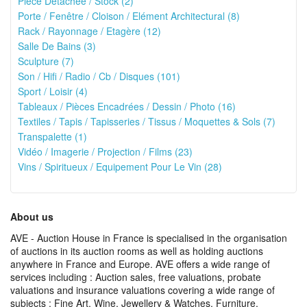
Pièce Détachée / Stock (2)
Porte / Fenêtre / Cloison / Elément Architectural (8)
Rack / Rayonnage / Etagère (12)
Salle De Bains (3)
Sculpture (7)
Son / Hifi / Radio / Cb / Disques (101)
Sport / Loisir (4)
Tableaux / Pièces Encadrées / Dessin / Photo (16)
Textiles / Tapis / Tapisseries / Tissus / Moquettes & Sols (7)
Transpalette (1)
Vidéo / Imagerie / Projection / Films (23)
Vins / Spiritueux / Equipement Pour Le Vin (28)
About us
AVE - Auction House in France is specialised in the organisation
of auctions in its auction rooms as well as holding auctions
anywhere in France and Europe. AVE offers a wide range of
services including : Auction sales, free valuations, probate
valuations and insurance valuations covering a wide range of
subjects : Fine Art, Wine, Jewellery & Watches, Furniture,