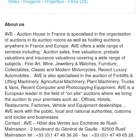
Vidéo / Imagerie / Projection / Films (23)
About us
AVE - Auction House in France is specialised in the organisation
of auctions in its auction rooms as well as holding auctions
anywhere in France and Europe. AVE offers a wide range of
services including : Auction sales, free valuations, probate
valuations and insurance valuations covering a wide range of
subjects : Fine Art, Wine, Jewellery & Watches, Furniture,
Collectables, Classic and Modern Motorcycles, Recent Luxury
Automobiles... AVE is also specialised in the auction of Forklifts &
Lifting Machinery, Agricultural Machinery, Plant Machinery, Trucks
& Vans, Recent Computer and Photocopying Equipment. AVE is a
European leader in the field of "on-site" auctions where we bring
the auction to your premises such as : Offices, Hotels,
Restaurants, Factories, Vehicle and Equipment dealerships....
AVE work with the public, local and national authorities, customs
and excise and businesses.
Contact : AVE – Hôtel des Ventes aux Enchères de Rueil-
Malmaison - 2 boulevard du Général de Gaulle - 92500 Rueil
Malmaison tel : +33 (0)1 47 49 36 26 - fax : +33 (0)1 47 49 65 26.