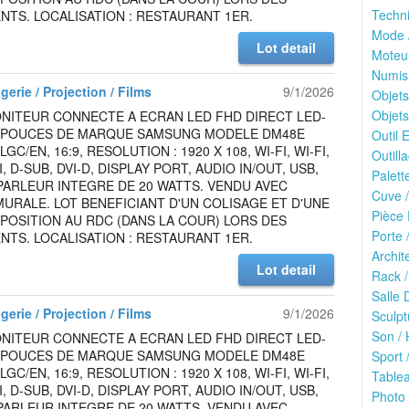
Techn
TS. LOCALISATION : RESTAURANT 1ER.
Mode /
Lot detail
Moteu
Numis
gerie / Projection / Films
9/1/2026
Objets
Objets
NITEUR CONNECTE A ECRAN LED FHD DIRECT LED-
8 POUCES DE MARQUE SAMSUNG MODELE DM48E
Outil E
C/EN, 16:9, RESOLUTION : 1920 X 108, WI-FI, WI-FI,
Outilla
, D-SUB, DVI-D, DISPLAY PORT, AUDIO IN/OUT, USB,
Palett
PARLEUR INTEGRE DE 20 WATTS. VENDU AVEC
Cuve /
URALE. LOT BENEFICIANT D'UN COLISAGE ET D'UNE
Pièce 
SPOSITION AU RDC (DANS LA COUR) LORS DES
Porte 
TS. LOCALISATION : RESTAURANT 1ER.
Archit
Lot detail
Rack /
Salle 
gerie / Projection / Films
9/1/2026
Sculpt
Son / 
NITEUR CONNECTE A ECRAN LED FHD DIRECT LED-
8 POUCES DE MARQUE SAMSUNG MODELE DM48E
Sport /
C/EN, 16:9, RESOLUTION : 1920 X 108, WI-FI, WI-FI,
Tablea
, D-SUB, DVI-D, DISPLAY PORT, AUDIO IN/OUT, USB,
Photo 
PARLEUR INTEGRE DE 20 WATTS. VENDU AVEC