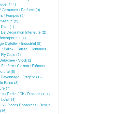
ique (144)
 Costumes / Parfums (9)
rs / Pompes (5)
matique (2)
 D'art (1)
 De Décoration Intérieure (2)
lectroportatif (1)
ge D'atelier / Industriel (5)
e / Pallox / Caisse / Container /
 Fly Case (7)
Détachée / Stock (2)
/ Fenêtre / Cloison / Elément
ectural (8)
 Rayonnage / Etagère (12)
De Bains (3)
ure (7)
Hifi / Radio / Cb / Disques (101)
 Loisir (4)
ux / Pièces Encadrées / Dessin /
(16)