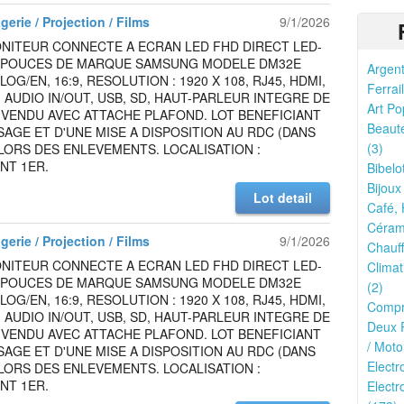
gerie / Projection / Films
9/1/2026
NITEUR CONNECTE A ECRAN LED FHD DIRECT LED-
2 POUCES DE MARQUE SAMSUNG MODELE DM32E
Argent
OG/EN, 16:9, RESOLUTION : 1920 X 108, RJ45, HDMI,
Ferrail
N, AUDIO IN/OUT, USB, SD, HAUT-PARLEUR INTEGRE DE
Art Po
 VENDU AVEC ATTACHE PLAFOND. LOT BENEFICIANT
Beauté
SAGE ET D'UNE MISE A DISPOSITION AU RDC (DANS
(3)
LORS DES ENLEVEMENTS. LOCALISATION :
NT 1ER.
Bibelo
Bijoux
Lot detail
Café, 
Cérami
gerie / Projection / Films
9/1/2026
Chauff
NITEUR CONNECTE A ECRAN LED FHD DIRECT LED-
Climat
2 POUCES DE MARQUE SAMSUNG MODELE DM32E
(2)
OG/EN, 16:9, RESOLUTION : 1920 X 108, RJ45, HDMI,
Compr
N, AUDIO IN/OUT, USB, SD, HAUT-PARLEUR INTEGRE DE
Deux R
 VENDU AVEC ATTACHE PLAFOND. LOT BENEFICIANT
/ Moto
SAGE ET D'UNE MISE A DISPOSITION AU RDC (DANS
Elect
LORS DES ENLEVEMENTS. LOCALISATION :
NT 1ER.
Electr