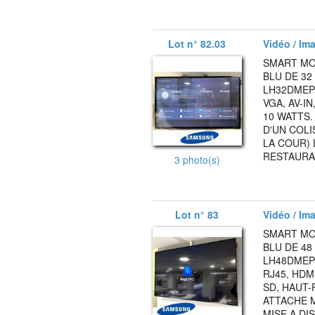
Lot n° 82.03
Vidéo / Ima
SMART MO
BLU DE 3
LH32DMEPL
VGA, AV-I
10 WATTS.
D'UN COLI
LA COUR) 
RESTAURA
3 photo(s)
Lot n° 83
Vidéo / Ima
SMART MO
BLU DE 4
LH48DMEPLG
RJ45, HDMI
SD, HAUT-
ATTACHE M
MISE A DI