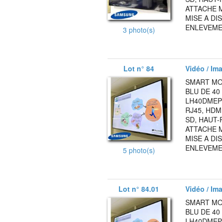
ATTACHE M
MISE A DI
ENLEVEMEN
3 photo(s)
Lot n° 84
Vidéo / Ima
SMART MO
BLU DE 4
LH40DMEPLG
RJ45, HDMI
SD, HAUT-
ATTACHE M
MISE A DI
ENLEVEMEN
5 photo(s)
Lot n° 84.01
Vidéo / Ima
SMART MO
BLU DE 4
LH40DMEPLG