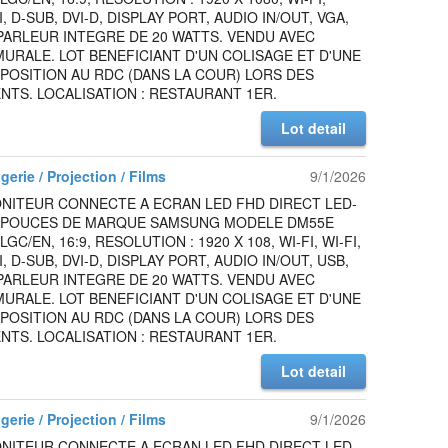
, D-SUB, DVI-D, DISPLAY PORT, AUDIO IN/OUT, VGA,
PARLEUR INTEGRE DE 20 WATTS. VENDU AVEC
URALE. LOT BENEFICIANT D'UN COLISAGE ET D'UNE
SPOSITION AU RDC (DANS LA COUR) LORS DES
TS. LOCALISATION : RESTAURANT 1ER.
Lot detail
gerie / Projection / Films
9/1/2026
NITEUR CONNECTE A ECRAN LED FHD DIRECT LED-
5 POUCES DE MARQUE SAMSUNG MODELE DM55E
C/EN, 16:9, RESOLUTION : 1920 X 108, WI-FI, WI-FI,
, D-SUB, DVI-D, DISPLAY PORT, AUDIO IN/OUT, USB,
PARLEUR INTEGRE DE 20 WATTS. VENDU AVEC
URALE. LOT BENEFICIANT D'UN COLISAGE ET D'UNE
SPOSITION AU RDC (DANS LA COUR) LORS DES
TS. LOCALISATION : RESTAURANT 1ER.
Lot detail
gerie / Projection / Films
9/1/2026
NITEUR CONNECTE A ECRAN LED FHD DIRECT LED-