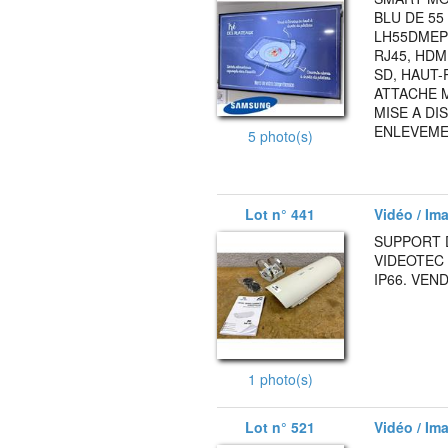
BLU DE 5
LH55DMEPLG
RJ45, HDMI
SD, HAUT-
ATTACHE M
MISE A DI
ENLEVEMEN
5 photo(s)
Lot n° 441
Vidéo / Ima
SUPPORT 
VIDEOTEC
IP66. VEN
1 photo(s)
Lot n° 521
Vidéo / Ima