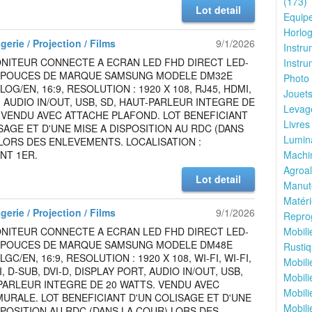
(173)
Lot detail
Equipe
Horlog
gerie / Projection / Films
9/1/2026
Instru
NITEUR CONNECTE A ECRAN LED FHD DIRECT LED-
Instru
2 POUCES DE MARQUE SAMSUNG MODELE DM32E
Photo 
OG/EN, 16:9, RESOLUTION : 1920 X 108, RJ45, HDMI,
Jouets
N, AUDIO IN/OUT, USB, SD, HAUT-PARLEUR INTEGRE DE
Levage
 VENDU AVEC ATTACHE PLAFOND. LOT BENEFICIANT
Livres
SAGE ET D'UNE MISE A DISPOSITION AU RDC (DANS
Lumina
LORS DES ENLEVEMENTS. LOCALISATION :
NT 1ER.
Machin
Agroal
Lot detail
Manute
Matéri
gerie / Projection / Films
9/1/2026
Reprog
NITEUR CONNECTE A ECRAN LED FHD DIRECT LED-
Mobili
8 POUCES DE MARQUE SAMSUNG MODELE DM48E
Rustiq
C/EN, 16:9, RESOLUTION : 1920 X 108, WI-FI, WI-FI,
Mobili
, D-SUB, DVI-D, DISPLAY PORT, AUDIO IN/OUT, USB,
Mobili
PARLEUR INTEGRE DE 20 WATTS. VENDU AVEC
Mobili
URALE. LOT BENEFICIANT D'UN COLISAGE ET D'UNE
Mobili
SPOSITION AU RDC (DANS LA COUR) LORS DES