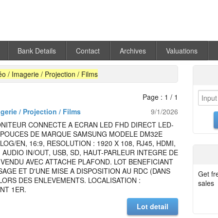
Bank Details
Contact
Archives
Valuations
éo / Imagerie / Projection / Films
Page : 1 / 1
gerie / Projection / Films
9/1/2026
NITEUR CONNECTE A ECRAN LED FHD DIRECT LED-
2 POUCES DE MARQUE SAMSUNG MODELE DM32E
OG/EN, 16:9, RESOLUTION : 1920 X 108, RJ45, HDMI,
N, AUDIO IN/OUT, USB, SD, HAUT-PARLEUR INTEGRE DE
 VENDU AVEC ATTACHE PLAFOND. LOT BENEFICIANT
SAGE ET D'UNE MISE A DISPOSITION AU RDC (DANS
Get fr
LORS DES ENLEVEMENTS. LOCALISATION :
sales
NT 1ER.
Lot detail