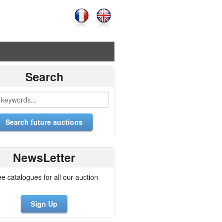
Search
NewsLetter
ee catalogues for all our auction
Sign Up