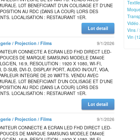
Textile
URALE. LOT BENEFICIANT D'UN COLISAGE ET D'UNE
Moquet
SPOSITION AU RDC (DANS LA COUR) LORS DES
Transp
TS. LOCALISATION : RESTAURANT 1ER.
Vidéo 
Lot detail
Vins /
Vin (1
gerie / Projection / Films
9/1/2026
NITEUR CONNECTE A ECRAN LED FHD DIRECT LED-
0 POUCES DE MARQUE SAMSUNG MODELE DM40E
C/EN, 16:9, RESOLUTION : 1920 X 1080, WI-FI,
, D-SUB, DVI-D, DISPLAY PORT, AUDIO IN/OUT, VGA,
PARLEUR INTEGRE DE 20 WATTS. VENDU AVEC
URALE. LOT BENEFICIANT D'UN COLISAGE ET D'UNE
SPOSITION AU RDC (DANS LA COUR) LORS DES
TS. LOCALISATION : RESTAURANT 1ER.
Lot detail
gerie / Projection / Films
9/1/2026
NITEUR CONNECTE A ECRAN LED FHD DIRECT LED-
0 POUCES DE MARQUE SAMSUNG MODELE DM40E
C/EN, 16:9, RESOLUTION : 1920 X 1080, WI-FI,