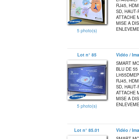
RJ45, HDMI
SD, HAUT-
ATTACHE M
MISE A DI
ENLEVEMEN
5 photo(s)
Lot n° 85
Vidéo / Ima
SMART MO
BLU DE 5
LH55DMEPLG
RJ45, HDMI
SD, HAUT-
ATTACHE M
MISE A DI
ENLEVEMEN
5 photo(s)
Lot n° 85.01
Vidéo / Ima
SMART MO