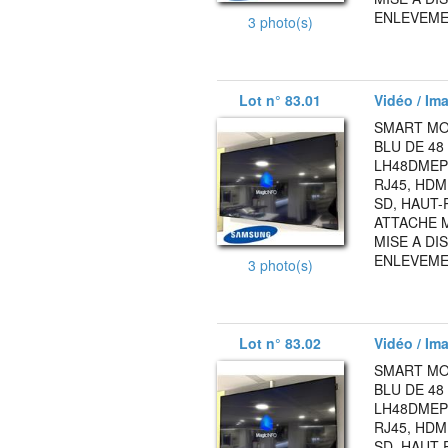
ENLEVEMEN
3 photo(s)
Lot n° 83.01
Vidéo / Ima
SMART MO
BLU DE 4
LH48DMEPLG
RJ45, HDMI
SD, HAUT-
ATTACHE M
MISE A DI
ENLEVEMEN
3 photo(s)
Lot n° 83.02
Vidéo / Ima
SMART MO
BLU DE 4
LH48DMEPLG
RJ45, HDMI
SD, HAUT-