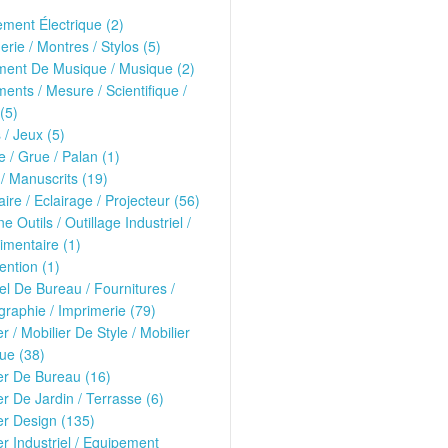
ment Électrique (2)
erie / Montres / Stylos (5)
ment De Musique / Musique (2)
ments / Mesure / Scientifique /
(5)
 / Jeux (5)
 / Grue / Palan (1)
 / Manuscrits (19)
ire / Eclairage / Projecteur (56)
e Outils / Outillage Industriel /
imentaire (1)
ntion (1)
el De Bureau / Fournitures /
raphie / Imprimerie (79)
er / Mobilier De Style / Mobilier
ue (38)
er De Bureau (16)
er De Jardin / Terrasse (6)
er Design (135)
er Industriel / Equipement