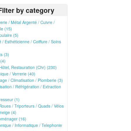
Filter by category
erie / Métal Argenté / Cuivre /
le (15)
pulaire (5)
 / Esthéticienne / Coiffure / Soins
ts (3)
 (4)
Hôtel, Restauration (Chr) (230)
que / Verrerie (40)
age / Climatisation / Plomberie (3)
isation / Réfrigération / Extraction
esseur (1)
oues / Triporteurs / Quads / Vélos
neige (4)
roménager (16)
onique / Informatique / Telephonie