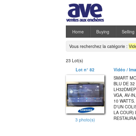
Home
Buying
Selling
Vous recherchez la catégorie :
Vid
23 Lot(s)
Lot n° 82
Vidéo / Ima
SMART MO
BLU DE 3
LH32DMEPL
VGA, AV-I
10 WATTS.
D'UN COLI
LA COUR) 
RESTAURA
3 photo(s)