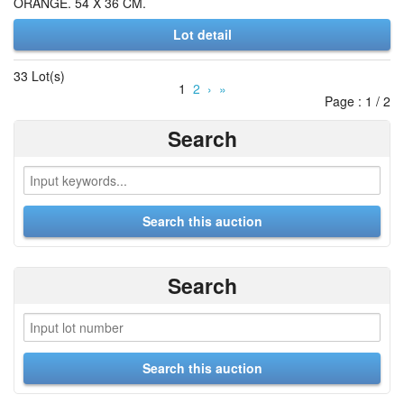
ORANGE. 54 X 36 CM.
Lot detail
33 Lot(s)
1
2
›
»
Page : 1 / 2
Search
Search